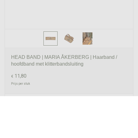
HEAD BAND | MARIA ÅKERBERG | Haarband /
hoofdband met klitterbandsluiting
11,80
€
Prijs per stuk

add
remove





(0)