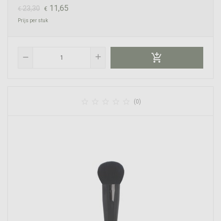
11,65
23,30
€
€
Prijs per stuk

add
remove





(0)