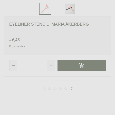
EYELINER STENCIL | MARIA ÅKERBERG
6,45
€
Prijs per stuk

add
remove





(0)