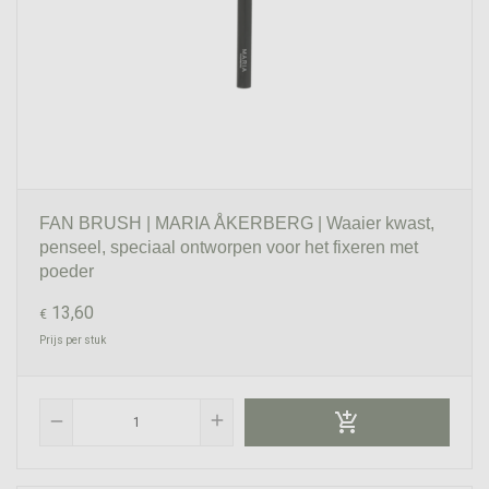
FAN BRUSH | MARIA ÅKERBERG | Waaier kwast,
penseel, speciaal ontworpen voor het fixeren met
poeder
13,60
€
Prijs per stuk

add
remove