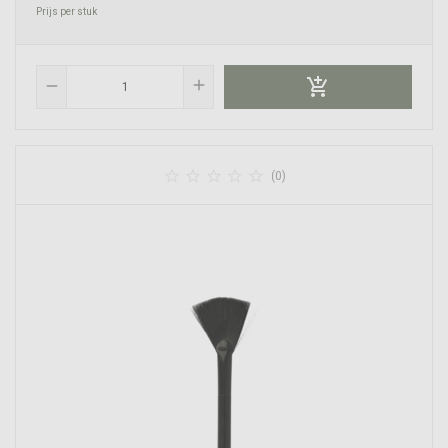
Prijs per stuk

add
remove





(0)