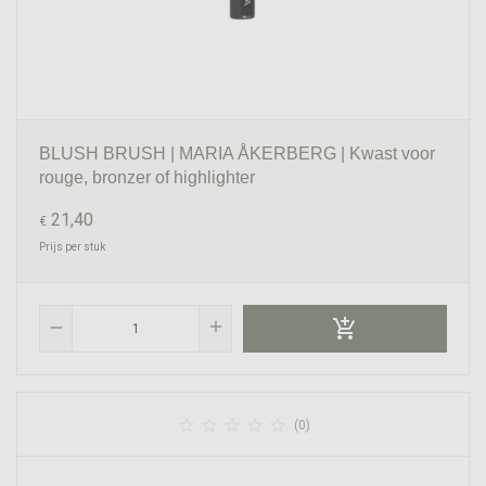
BLUSH BRUSH | MARIA ÅKERBERG | Kwast voor
rouge, bronzer of highlighter
21,40
€
Prijs per stuk

add
remove





(0)