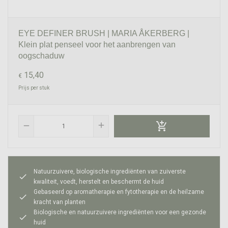
EYE DEFINER BRUSH | MARIA ÅKERBERG |
Klein plat penseel voor het aanbrengen van
oogschaduw
15,40
€
Prijs per stuk

add
remove
Natuurzuivere, biologische ingrediënten van zuiverste
check
kwaliteit, voedt, herstelt en beschermt de huid
Gebaseerd op aromatherapie en fytotherapie en de heilzame
check
kracht van planten
Biologische en natuurzuivere ingrediënten voor een gezonde
check
huid