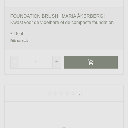
FOUNDATION BRUSH | MARIA ÅKERBERG |
Kwast voor de vloeibare of de compacte foundation
18,60
€
Prijs per stuk

add
remove





(0)