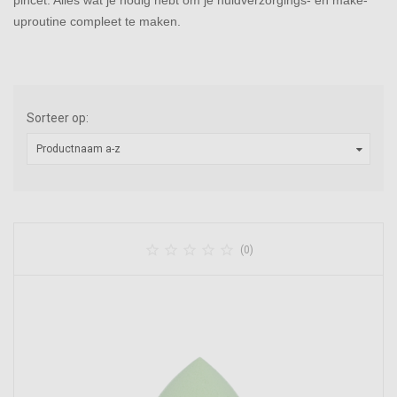
pincet. Alles wat je nodig hebt om je huidverzorgings- en make-
uproutine compleet te maken.
Sorteer op:
Productnaam a-z





(0)