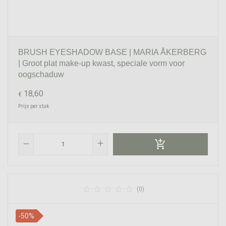
BRUSH EYESHADOW BASE | MARIA ÅKERBERG
| Groot plat make-up kwast, speciale vorm voor
oogschaduw
18,60
€
Prijs per stuk

add
remove





(0)
-50%