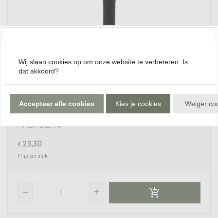
Cookies
Wij slaan cookies op om onze website te verbeteren. Is
dat akkoord?
Accepteer alle cookies
Kies je cookies
Weiger co
Buff & Blend Foundation Brush | MARIA
ÅKERBERG
23,30
€
Prijs per stuk

add
remove