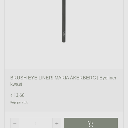
BRUSH EYE LINER| MARIA ÅKERBERG | Eyeliner
kwast
13,60
€
Prijs per stuk

add
remove