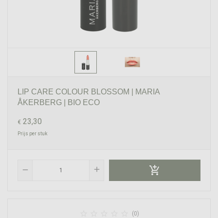
LIP CARE COLOUR BLOSSOM | MARIA
ÅKERBERG | BIO ECO
23,30
€
Prijs per stuk

add
remove





(0)