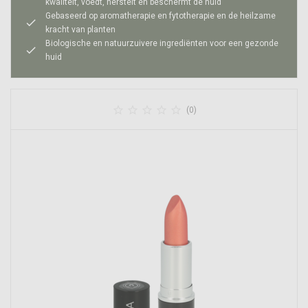
kwaliteit, voedt, herstelt en beschermt de huid
Gebaseerd op aromatherapie en fytotherapie en de heilzame
check
kracht van planten
Biologische en natuurzuivere ingrediënten voor een gezonde
check
huid





(0)