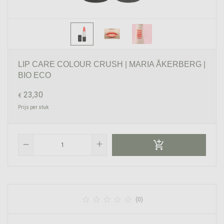
LIP CARE COLOUR CRUSH | MARIA ÅKERBERG |
BIO ECO
23,30
€
Prijs per stuk

add
remove





(0)