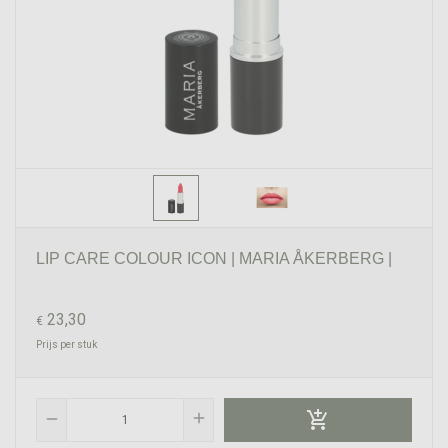
LIP CARE COLOUR ICON | MARIA ÅKERBERG |
23,30
€
Prijs per stuk

add
remove