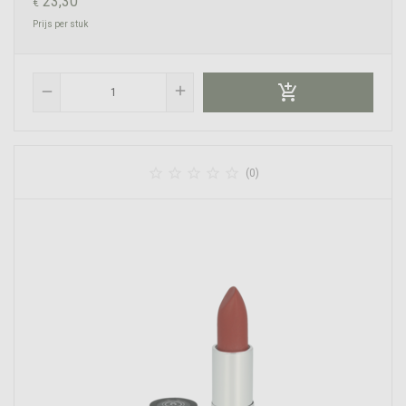
23,30
€
Prijs per stuk

add
remove





(0)