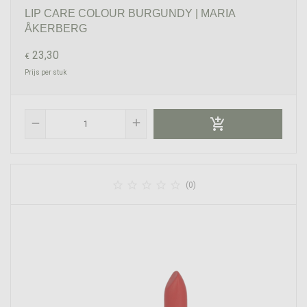
LIP CARE COLOUR BURGUNDY | MARIA
ÅKERBERG
23,30
€
Prijs per stuk

add
remove





(0)