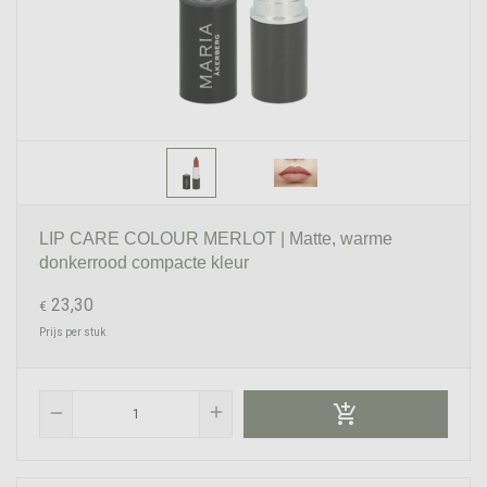
LIP CARE COLOUR MERLOT | Matte, warme
donkerrood compacte kleur
23,30
€
Prijs per stuk

add
remove