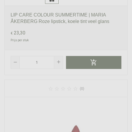
LIP CARE COLOUR SUMMERTIME | MARIA
ÅKERBERG Roze lipstick, koele tint veel glans
23,30
€
Prijs per stuk

add
remove





(0)