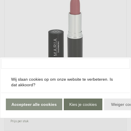
Cookies
Wij slaan cookies op om onze website te verbeteren. Is
dat akkoord?
LIP CARE COLOUR ANGEL | Een matte Paars-roze
lippenstift
Accepteer alle cookies
Kies je cookies
Weiger co
23,90
€
Prijs per stuk