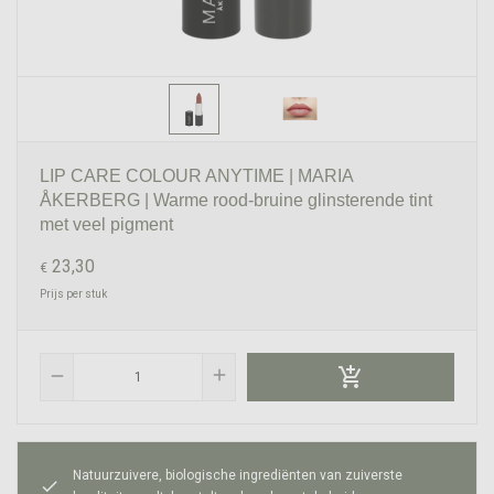
LIP CARE COLOUR ANYTIME | MARIA
ÅKERBERG | Warme rood-bruine glinsterende tint
met veel pigment
23,30
€
Prijs per stuk

add
remove
Natuurzuivere, biologische ingrediënten van zuiverste
check