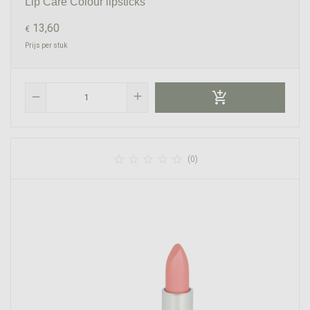
Lip Care Colour lipsticks
13,60
€
Prijs per stuk

add
remove





(0)