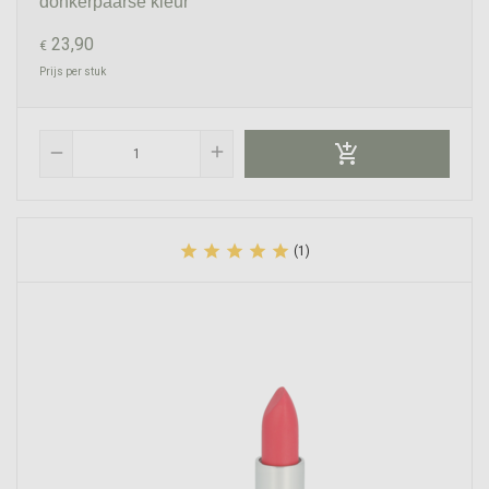
donkerpaarse kleur
23,90
€
Prijs per stuk

add
remove





(1)