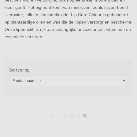
bescherming en verzorging ook nog eens een mooie gloed en
kleur geeft. Het pigment komt van mineralen, zoals bijvoorbeeld
ijzeroxide, talk en titaniumdioxide. Lip Care Colour is gebaseerd
op plantaardige oliën en was die de lippen verzorgt en beschermt.
Onze lippenstift is rijk aan belangrijke antioxidanten, vitaminen en
essentiële vetzuren.
Sorteer op:
Productnaam a-z





(0)