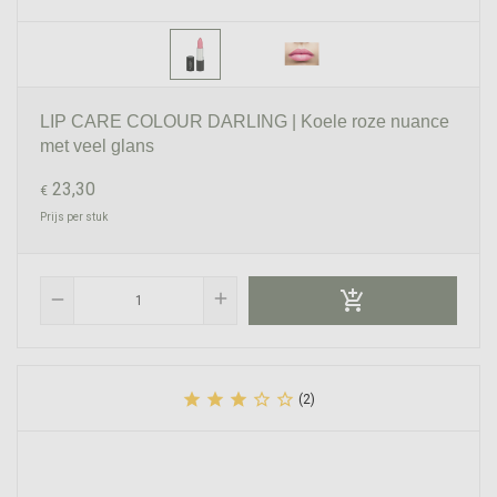
LIP CARE COLOUR DARLING | Koele roze nuance
met veel glans
23,30
€
Prijs per stuk

add
remove





(2)